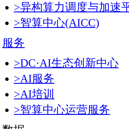
>异构算力调度与加速
>智算中心(AICC)
服务
>DC·AI生态创新中心
>AI服务
>AI培训
>智算中心运营服务