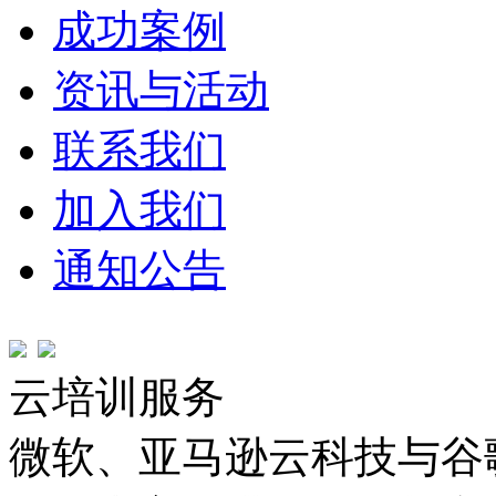
成功案例
资讯与活动
联系我们
加入我们
通知公告
云培训服务
微软、亚马逊云科技与谷