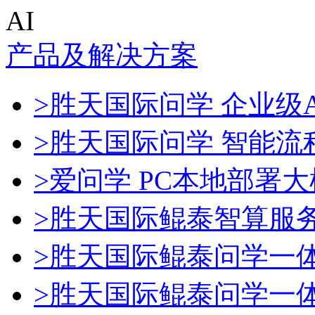
AI
产品及解决方案
>胜天国际问学 企业级A
>胜天国际问学 智能流
>爱问学 PC本地部署
>胜天国际鲲泰智算服
>胜天国际鲲泰问学一
>胜天国际鲲泰问学一体机