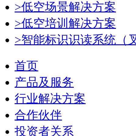
>低空场景解决方案
>低空培训解决方案
>智能标识识读系统（
首页
产品及服务
行业解决方案
合作伙伴
投资者关系