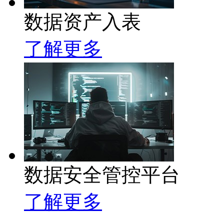
数据资产入表
了解更多
数据安全管控平台
了解更多