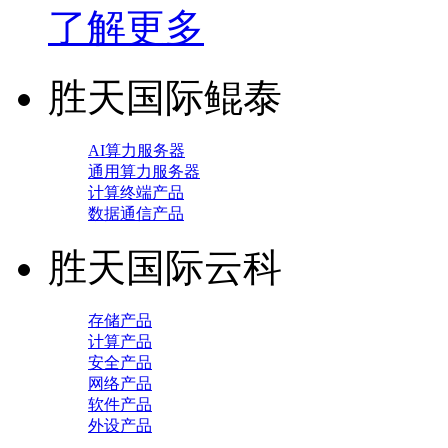
了解更多
胜天国际鲲泰
AI算力服务器
通用算力服务器
计算终端产品
数据通信产品
胜天国际云科
存储产品
计算产品
安全产品
网络产品
软件产品
外设产品