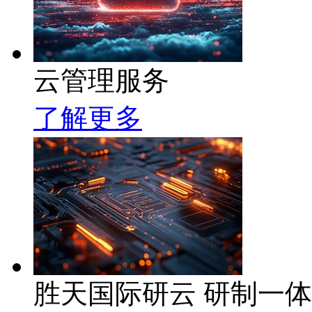
云管理服务
了解更多
胜天国际研云 研制一