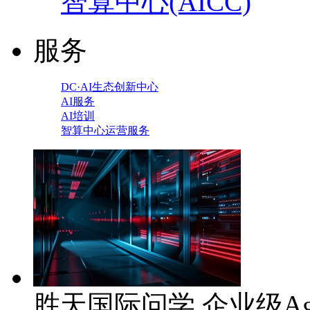
智算中心(AICC)
服务
DC·AI生态创新中心
AI服务
AI培训
智算中心运营服务
胜天国际问学 企业级Ag