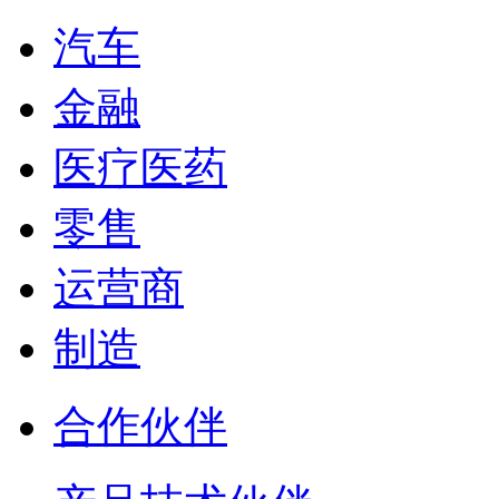
汽车
金融
医疗医药
零售
运营商
制造
合作伙伴