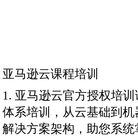
亚马逊云课程培训
1. 亚马逊云官方授权培训
体系培训，从云基础到机
解决方案架构，助您系统