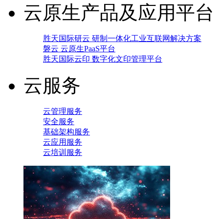
云原生产品及应用平台
胜天国际研云 研制一体化工业互联网解决方案
磐云 云原生PaaS平台
胜天国际云印 数字化文印管理平台
云服务
云管理服务
安全服务
基础架构服务
云应用服务
云培训服务