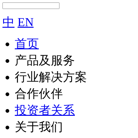
中
EN
首页
产品及服务
行业解决方案
合作伙伴
投资者关系
关于我们